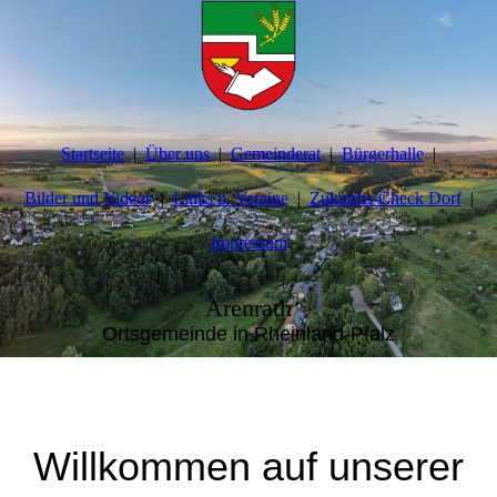
Startseite
Über uns
Gemeinderat
Bürgerhalle
Bilder und Videos
Links u. Vereine
Zukunfts-Check Dorf
Impressum
Arenrath
Ortsgemeinde in Rheinland-Pfalz
Willkommen auf unserer