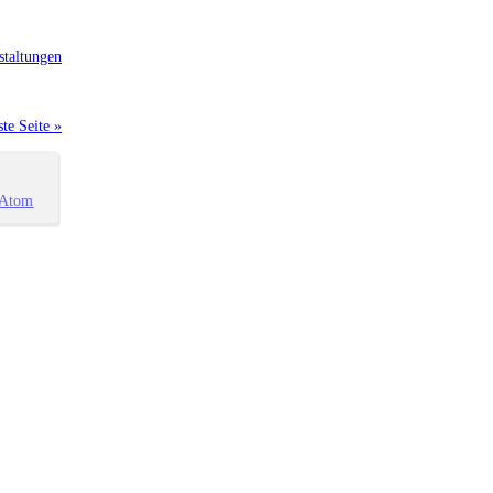
staltungen
te Seite »
Atom