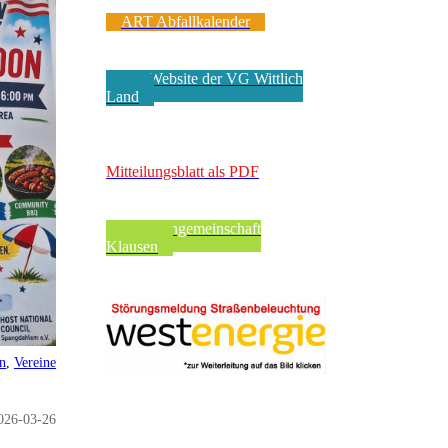
ART Abfallkalender
Zur Website der VG Wittlich
Land
VerbandsgeMEINde
Mitteilungsblatt als PDF
Pfarreiengemeinschaft
Klausen
en
,
Vereine
026-03-26