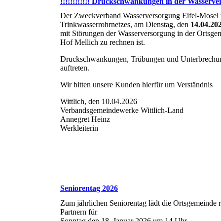
!!!!!!!!!!!! Druckschwankungen in der Wasservers
Der Zweckverband Wasserversorgung Eifel-Mosel te
Trinkwasserrohrnetzes, am Dienstag, den
14.04.20
mit Störungen der Wasserversorgung in der Ortsge
Hof Mellich zu rechnen ist.
Druckschwankungen, Trübungen und Unterbrechun
auftreten.
Wir bitten unsere Kunden hierfür um Verständnis
Wittlich, den 10.04.2026
Verbandsgemeindewerke Wittlich-Land
Annegret Heinz
Werkleiterin
Seniorentag 2026
Zum jährlichen Seniorentag lädt die Ortsgemeinde r
Partnern für
Sonntag den 18. Januar 2026 um 14 Uhr