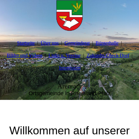
Startseite
Über uns
Gemeinderat
Bürgerhalle
Bilder und Videos
Links u. Vereine
Zukunfts-Check Dorf
Impressum
Arenrath
Ortsgemeinde in Rheinland-Pfalz
Willkommen auf unserer