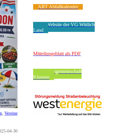
ART Abfallkalender
Zur Website der VG Wittlich
Land
VerbandsgeMEINde
Mitteilungsblatt als PDF
Pfarreiengemeinschaft
Klausen
en
,
Vereine
025-04-30