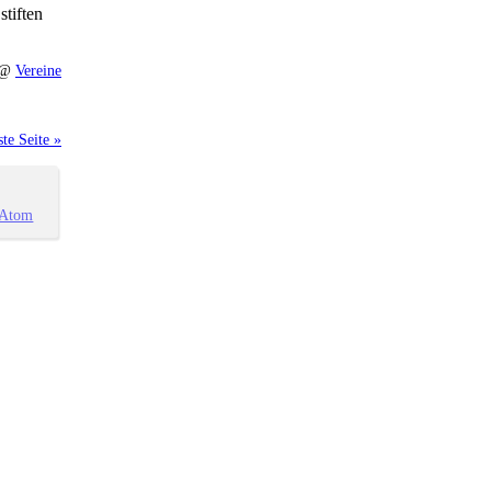
tiften
1 @
Vereine
te Seite »
Atom