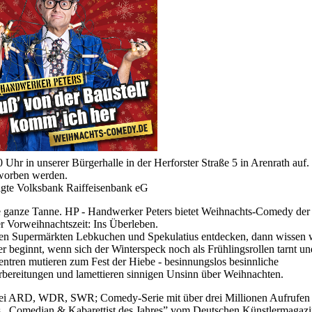
Uhr in unserer Bürgerhalle in der Herforster Straße 5 in Arenrath auf.
worben werden.
nigte Volksbank Raiffeisenbank eG
ine ganze Tanne. HP - Handwerker Peters bietet Weihnachts-Comedy de
er Vorweihnachtszeit: Ins Überleben.
n den Supermärkten Lebkuchen und Spekulatius entdecken, dann wissen w
 beginnt, wenn sich der Winterspeck noch als Frühlingsrollen tarnt un
zentren mutieren zum Fest der Hiebe - besinnungslos besinnliche
orbereitungen und lamettieren sinnigen Unsinn über Weihnachten.
 bei ARD, WDR, SWR; Comedy-Serie mit über drei Millionen Aufrufen 
 ,,Comedian & Kabarettist des Jahres” vom Deutschen Künstlermagazi