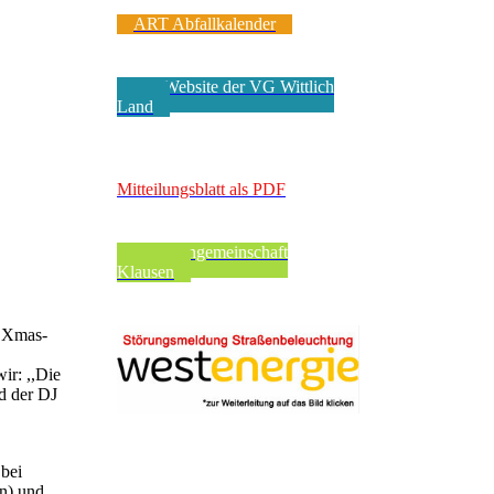
ART Abfallkalender
Zur Website der VG Wittlich
Land
VerbandsgeMEINde
Mitteilungsblatt als PDF
Pfarreiengemeinschaft
Klausen
r Xmas-
ir: ,,Die
d der DJ
bei
n) und