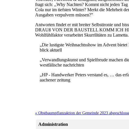
fragt sich: ,,Why Nachten? Kommt nicht jeden Tag ei
Cola nur im tiefsten Winter? Merkt die Mehrheit d
Ausgaben verpulvern müssen?”
Antworten findet er mit breiter Selbstironie und bi
DRAUß VON DER BAUSTELL KOMM ICH HER … zwei
Wohlfühlfaktor verarbeitet Skurrilitäten zu Lametta.
„Die lustigste Weihnachtsshow im Advent bietet 
blick aktuell
„Verwandlungskunst und Spielfreude machen diese
westfälische nachrichten
„HP - Handwerker Peters verstand es, … das erfa
aachener zeitung
« Obstbaumpflanzaktion der Gemeinde 2023 abgeschloss
Administration