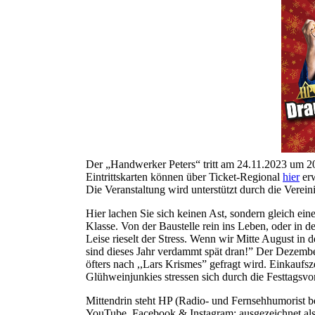
Der „Handwerker Peters“ tritt am 24.11.2023 um 20 
Eintrittskarten können über Ticket-Regional
hier
er
Die Veranstaltung wird unterstützt durch die Verei
Hier lachen Sie sich keinen Ast, sondern gleich e
Klasse. Von der Baustelle rein ins Leben, oder in d
Leise rieselt der Stress. Wenn wir Mitte August i
sind dieses Jahr verdammt spät dran!” Der Dezember
öfters nach ,,Lars Krismes” gefragt wird. Einkaufs
Glühweinjunkies stressen sich durch die Festtagsv
Mittendrin steht HP (Radio- und Fernsehhumorist
YouTube, Facebook & Instagram; ausgezeichnet als