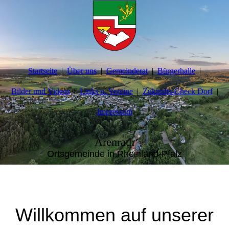
Startseite
Über uns
Gemeinderat
Bürgerhalle
Bilder und Videos
Links u. Vereine
Zukunfts-Check Dorf
Impressum
Arenrath
Ortsgemeinde in Rheinland-Pfalz
Willkommen auf unserer